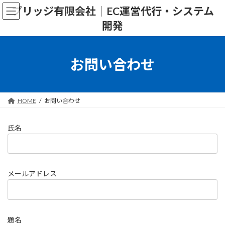
コ
ナ
ブリッジ有限会社｜EC運営代行・システム
ン
ビ
開発
テ
ゲ
ン
ー
ツ
シ
へ
ョ
お問い合わせ
ス
ン
キ
に
ッ
移
プ
動
HOME
お問い合わせ
氏名
メールアドレス
題名